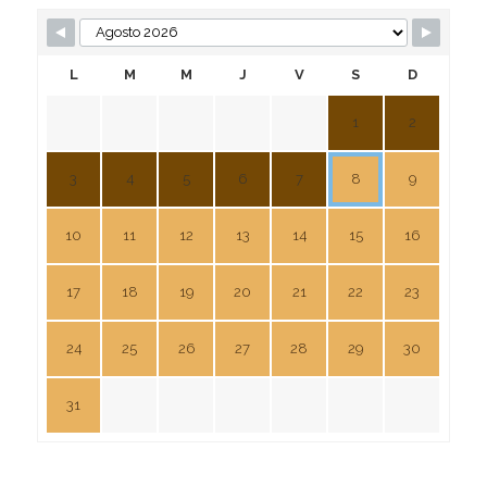
L
M
M
J
V
S
D
1
2
3
4
5
6
7
8
9
10
11
12
13
14
15
16
17
18
19
20
21
22
23
24
25
26
27
28
29
30
31